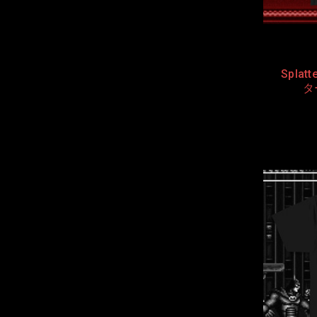
Splat
タ