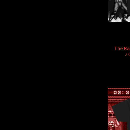
The Bat
バ