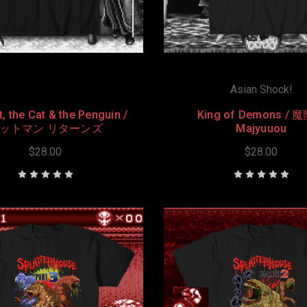
Asian Shock!
, the Cat & the Penguin /
King of Demons / 
ットマン リターンズ
Majyuuou
$28.00
$28.00