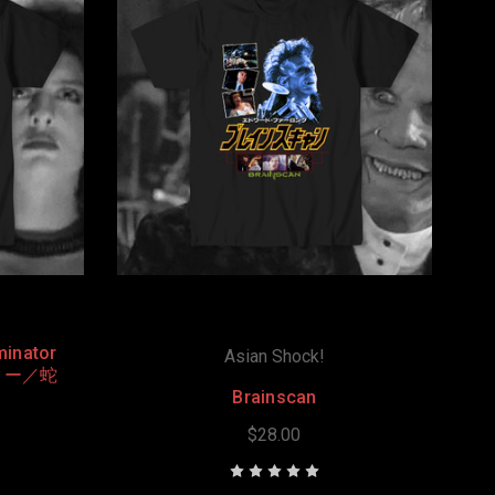
minator
Asian Shock!
ター／蛇
Brainscan
$28.00