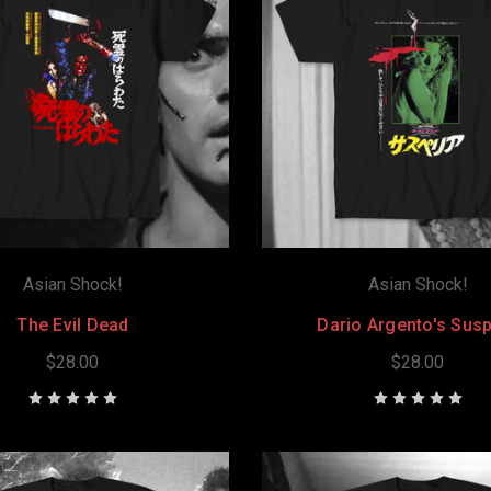
Asian Shock!
Asian Shock!
The Evil Dead
Dario Argento's Susp
$28.00
$28.00