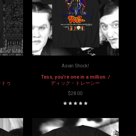
Asian Shock!
Tess, you're one in a million. /
ェラトゥ
ディック・トレーシー
$28.00