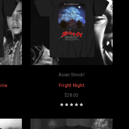
Asian Shock!
iria
Fright Night
$28.00